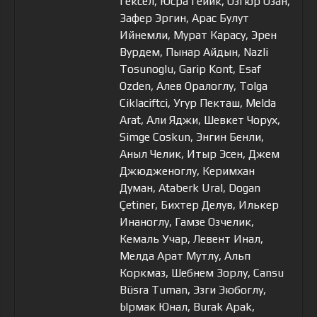
Гёксел, Юсра Гейик, Озгюр Озан,
Зафер Эргин, Арас Булут
Ийнемли, Мурат Карасу, Эрен
Вурдем, Пынар Айдын, Nazli
Tosunoglu, Garip Kont, Esaf
Ozden, Алев Оралоглу, Tolga
Ciklaciftci, Угур Пекташ, Melda
Arat, Али Яджи, Шевкет Чорух,
Simge Coskun, Энгин Бенли,
Аныл Челик, Итыр Эсен, Джем
Джюдженоглу, Керимхан
Думан, Ataberk Ural, Dogan
Çetiner, Бихтер Делув, Илькер
Инаноглу, Гамзе Озчелик,
Кемаль Учар, Левент Инал,
Мелда Арат Мутлу, Альп
Коркмаз, Шебнем Зорлу, Cansu
Büsra Tuman, Эзги Эюбоглу,
Ырмак Юнал, Burak Apak,