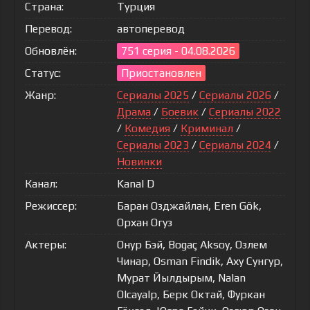
Страна:
Турция
Перевод:
автоперевод
Обновлён:
751 серия - 04.08.2026
Статус:
Приостановлен
Жанр:
Сериалы 2025
/
Сериалы 2026
/
Драма
/
Боевик
/
Сериалы 2022
/
Комедия
/
Криминал
/
Сериалы 2023
/
Сериалы 2024
/
Новинки
Канал:
Kanal D
Режиссер:
Баран Озджайлан, Eren Gök,
Орхан Огуз
Актеры:
Онур Бэй, Bogaç Aksoy, Озлем
Чинар, Osman Findik, Аху Сунгур,
Мурат Йылдырым, Nalan
Olcayalp, Берк Октай, Фуркан