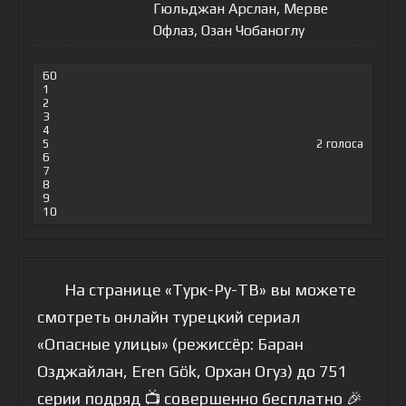
Гюльджан Арслан, Мерве
Офлаз, Озан Чобаноглу
60
1
2
3
4
5
2
голоса
6
7
8
9
10
На странице «Турк-Ру-ТВ» вы можете
смотреть онлайн турецкий сериал
«Опасные улицы» (режиссёр: Баран
Озджайлан, Eren Gök, Орхан Огуз) до 751
серии подряд 📺 совершенно бесплатно 🎉