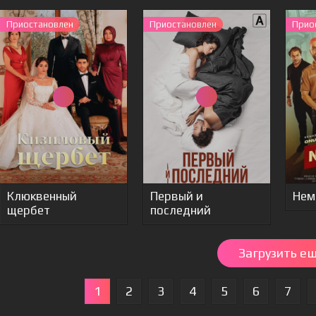
Приостановлен
Приостановлен
Прио
Клюквенный
Первый и
Нем
щербет
последний
Загрузить е
1
2
3
4
5
6
7