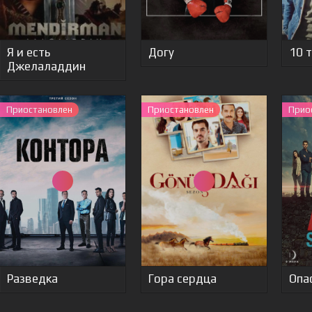
Я и есть
Догу
10 
Джелаладдин
Приостановлен
Приостановлен
Прио
Разведка
Гора сердца
Опа