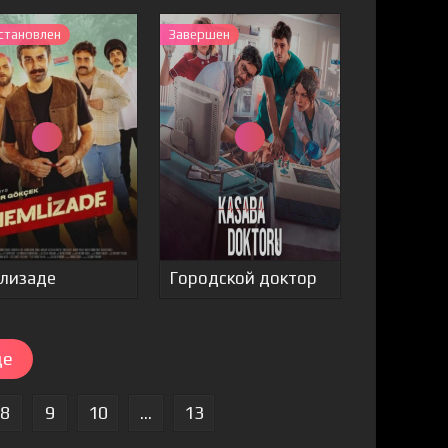
становлен
Завершен
лизаде
Городской доктор
ще
8
9
10
...
13