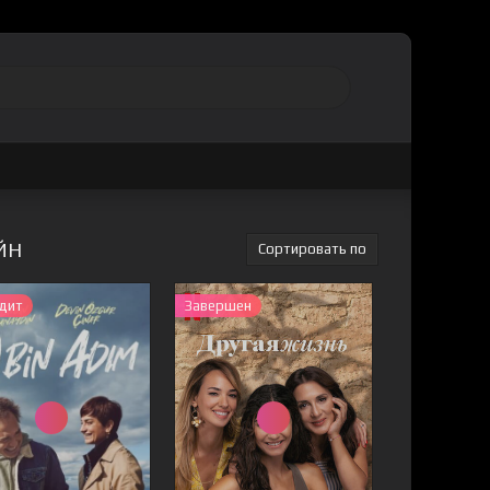
ЙН
дит
Завершен