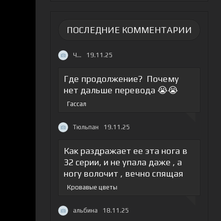
ПОСЛЕДНИЕ КОММЕНТАРИИ
Ч...
19.11.25
Где продолжение? Почему
нет дальше перевода 😭😭
Гассал
Тюльпан
19.11.25
Как раздражает ее эта нога в
32 серии, и не упала даже , а
ногу волочит , вечно спящая
Кровавые цветы
альбина
18.11.25