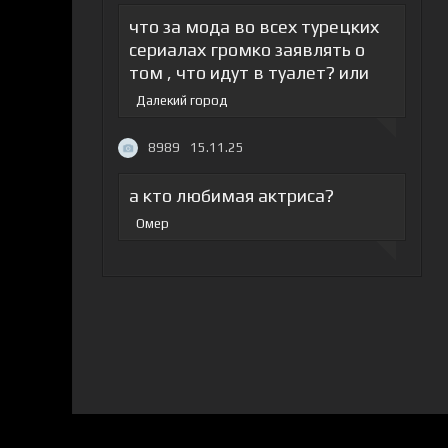
что за мода во всех турецких
сериалах громко заявлять о
том , что идут в туалет? или
Далекий город
8989
15.11.25
а кто любимая актриса?
Омер