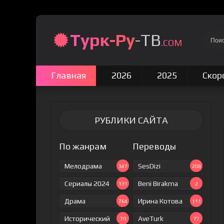
Турк-Ру
-ТВ
.COM
Главная
2026
2025
Скор
РУБЛИКИ САЙТА
По жанрам
Переводы
Мелодрама
SesDizi
347
208
Сериалы 2024
Beni Birakma
131
2
Драма
Ирина Котова
764
111
Исторический
AveTurk
70
77