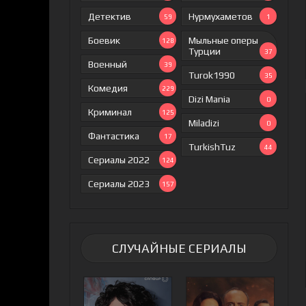
Детектив
Нурмухаметов
59
1
Боевик
Мыльные оперы
128
Турции
37
Военный
39
Turok1990
35
Комедия
229
Dizi Mania
0
Криминал
125
Miladizi
0
Фантастика
17
TurkishTuz
44
Сериалы 2022
124
Сериалы 2023
157
СЛУЧАЙНЫЕ СЕРИАЛЫ