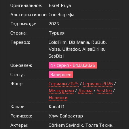
Оригинальное:
Esref Rüya
Альтернативное:
Сон Эшрефа
Год выхода:
2025
Страна:
Турция
Перевод:
ColdFilm, DiziMania, RuDub,
Voize, Ultradox, AlisaDirilis,
SesDizi
Обновлён:
47 серия - 04.08.2026
Статус:
Завершен
Жанр:
Сериалы 2025
/
Сериалы 2026
/
Мелодрама
/
Драма
/
SesDizi
/
Новинки
Канал:
Kanal D
Режиссер:
Улуч Байрактар
Актеры:
Görkem Sevindik, Толга Текин,