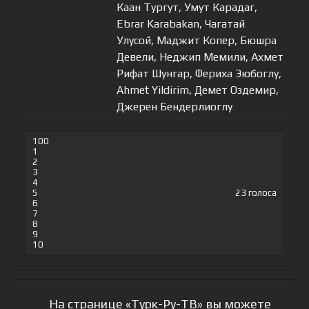
Каан Тургут, Умут Карадаг,
Ebrar Karabakan, Чагатай
Улусой, Маджит Копер, Бюшра
Девели, Неджип Мемили, Ахмет
Рифат Шунгар, Фериха Эюбоглу,
Ahmet Yildirim, Демет Оздемир,
Джерен Бендерлиоглу
100
1
2
3
4
5
23
голоса
6
7
8
9
10
На странице «Турк-Ру-ТВ» вы можете